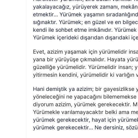
yakalayacağız, yürüyerek zamanı, mekânı
etmektir… Yürümek yaşamın sıradanlığından
sığınaktır. Yürümek; en güzel ve en bilgec
kendi ile sohbet etme imkânıdır. Yürümek 
Yürümek içerideki dışarıdan dışarıdaki içe
Evet, azizim yaşamak için yürümelidir insa
yana bir yürüyüşe çıkmalıdır. Hayata yürüm
güzelliğe yürümelidir. Yürümelidir insan; y
yitirmesin kendini, yürümelidir ki varlığın 
Hani demiştik ya azizim;
bir gayesizlikse
yöneleceğini ne yapacağını bilememekse 
diyorum azizim, yürümek gerekecektir. Me
Yürümekle varılamayacaktır belki ama men
yürümek gerekecektir, hayat için yürümek 
yürümek gerekecektir…
Ne dersiniz, söz