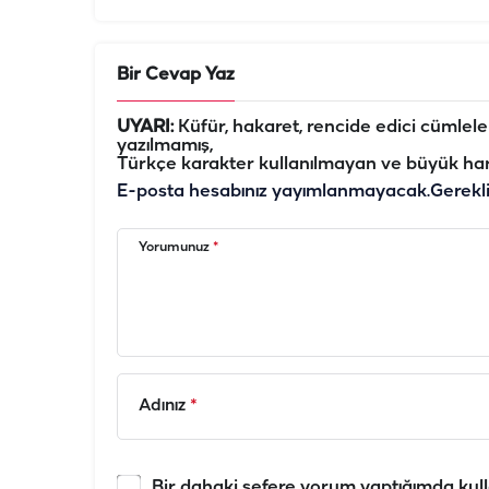
Bir Cevap Yaz
UYARI:
Küfür, hakaret, rencide edici cümleler 
yazılmamış,
Türkçe karakter kullanılmayan ve büyük har
E-posta hesabınız yayımlanmayacak.
Gerekl
Yorumunuz
*
Adınız
*
Bir dahaki sefere yorum yaptığımda kull