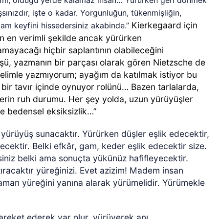
di mi, olduğu yerde kalamaz insan… Yürürken geri dönmek
sınızdır, işte o kadar. Yorgunluğun, tükenmişliğin,
Kierkegaard için
m keyfini hissedersiniz akabinde.”
en en verimli şekilde ancak yürürken
mayacağı hiçbir saplantının olabileceğini
üşü, yazmanın bir parçası olarak gören Nietzsche de
limle yazmıyorum; ayağım da katılmak istiyor bu
 bir tavır içinde oynuyor rolünü… Bazen tarlalarda,
erin ruh durumu. Her şey yolda, uzun yürüyüşler
ve bedensel eksiksizlik…”
yürüyüş sunacaktır. Yürürken düşler eşlik edecektir,
ecektir. Belki efkâr, gam, keder eşlik edecektir size.
iniz belki ama sonuçta yükünüz hafifleyecektir.
tıracaktır yüreğinizi. Evet azizim! Madem insan
aman yüreğini yanına alarak yürümelidir. Yürümekle
hareket ederek var olur, yürüyerek anı