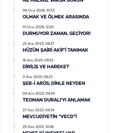
NE HALİNİZ VARSA GÖRÜN
08 Oca 2026, 10:53
OLMAK VE ÖLMEK ARASINDA
01 Oca 2026, 12:20
DURMUYOR ZAMAN, GEÇİYOR!
25 Ara 2025, 09:27
HÜZÜN ŞAİRİ AKİF’İ TANIMAK
18 Ara 2025, 09:52
DİRİLİŞ VE HAREKET
11 Ara 2025, 09:23
ŞEB-İ ARÛS; DİNLE NEYDEN
04 Ara 2025, 09:34
TEOMAN DURALI’YI ANLAMAK
27 Kas 2025, 09:34
MEVCUDİYETİN “VECD”İ
20 Kas 2025, 10:46