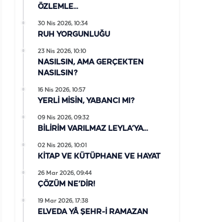
ÖZLEMLE…
30 Nis 2026, 10:34
RUH YORGUNLUĞU
23 Nis 2026, 10:10
NASILSIN, AMA GERÇEKTEN
NASILSIN?
16 Nis 2026, 10:57
YERLİ MİSİN, YABANCI MI?
09 Nis 2026, 09:32
BİLİRİM VARILMAZ LEYLA’YA…
02 Nis 2026, 10:01
KİTAP VE KÜTÜPHANE VE HAYAT
26 Mar 2026, 09:44
ÇÖZÜM NE’DİR!
19 Mar 2026, 17:38
ELVEDA YÂ ŞEHR-İ RAMAZAN