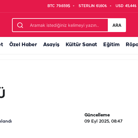
BTC
79.659$
STERLIN
61,60₺
USD
45,44₺
ARA
et
Özel Haber
Asayiş
Kültür Sanat
Eğitim
Röpo
Ü
Güncelleme
nlandı
09 Eyl 2025, 08:47