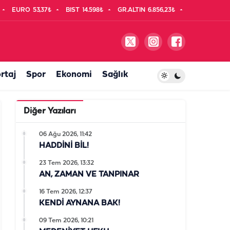
EURO
53,37₺
BIST
14.598₺
GR.ALTIN
6.856,23₺
rtaj
Spor
Ekonomi
Sağlık
Diğer Yazıları
06 Ağu 2026, 11:42
HADDİNİ BİL!
23 Tem 2026, 13:32
AN, ZAMAN VE TANPINAR
16 Tem 2026, 12:37
KENDİ AYNANA BAK!
09 Tem 2026, 10:21