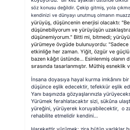
"Bir kez ayakları üstünde dikil
söz konusu değildir. Çekip gitmiş, yola çıkmış
kendinizi ve dünyayı unutmuş olmanın muazza
yürüyüş, düşüncenin enerjisi olacaktı: "B
düşünebiliyorum ve yürüyüşün uzaklaştıra
düşünemiyorum." Bitti mi, bitmedi; yürüy
yürümeye övgüde bulunuyordu: "Sadece e
etkinliğe her zaman. Yiğit, özgür ve güçlü
bazen kâğıt üstünde… Esinlenmiş olanın d
sırasında tasarlanmıştır. Müthiş esneklik 
İnsana doyasıya hayal kurma imkânını bir 
düşünce eşlik edecektir, tefekkür eşlik ed
Yanı başınızda gözyaşlarınızla yürüyeceks
Yürümek ferahlatacaktır sizi, sükûna ulaş
yüreğini, yürüyerek koruyabilecektir,
o z
rehabilite etmelidir kendini…
Harekettir yürümek; zira bütün varlıklar 