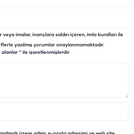
veya imalar, inançlara saldırı içeren, imla kuralları ile
flerle yazılmış yorumlar onaylanmamaktadır.
i alanlar
*
ile işaretlenmişlerdir
anılmak üzere adımı, e-posta adresimi ve web site