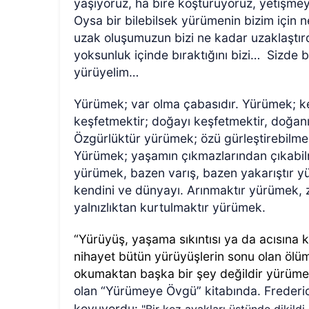
yaşıyoruz, ha bire koşturuyoruz, yetişmey
Oysa bir bilebilsek yürümenin bizim için
uzak oluşumuzun bizi ne kadar uzaklaştırd
yoksunluk içinde bıraktığını bizi…
Sizde b
yürüyelim…
Yürümek; var olma çabasıdır. Yürümek; k
keşfetmektir; doğayı keşfetmektir, doğanın
Özgürlüktür yürümek; özü gürleştirebilmek
Yürümek; yaşamın çıkmazlarından çıkabilme
yürümek, bazen varış, bazen yakarıştır y
kendini ve dünyayı. Arınmaktır yürümek, zi
yalnızlıktan kurtulmaktır yürümek.
“Yürüyüş, yaşama sıkıntısı ya da acısına 
nihayet bütün yürüyüşlerin sonu olan öl
okumaktan başka bir şey değildir yürümek
olan “Yürümeye Övgü” kitabında. Frederi
koyuyordu: