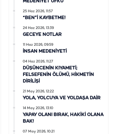
MEDENİYET UFKU
25 Haz 2026, 11:57
“BEN”İ KAYBETME!
24 Haz 2026, 13:39
GECEYE NOTLAR
11 Haz 2026, 09:59
İNSAN MEDENİYETİ
04 Haz 2026, 11:27
DÜŞÜNCENİN KIYAMETİ;
FELSEFENİN ÖLÜMÜ, HİKMETİN
DİRİLİŞİ
21 May 2026, 12:22
YOLA, YOLCUYA VE YOLDAŞA DAİR
14 May 2026, 13:10
YAPAY OLANI BIRAK, HAKİKİ OLANA
BAK!
07 May 2026, 10:21