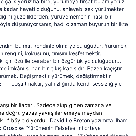
e çalışıyoruz ha bire, yürümeye fırsat bulamıyoruz.
 ne kadar hayati olduğunu, anlayabilsek yürümekten
ığını güzelliklerden, yürüyememenin nasıl bir
öyle düşünüyorsanız, hadi o zaman buyurun birlikte
endini bulma, kendinle olma yolculuğudur. Yürümek
 rengini, kokusunu, tınısını keşfetmektir.
 için özü ile beraber bir özgürlük yolculuğudur…
 imkânı sunan bir çıkış kapısıdır. Bazen kaçıştır
ürümek. Değişmektir yürümek, değiştirmektir
hni boşaltmaktır, yalnızlığında kendi sessizliğiyle
karşı bir ilaçtır…Sadece akıp giden zamana ve
ü­me doğru yavaş yavaş ilerlemeye meydan
...” böyle diyordu,
David Le Breton yazımıza ilham
c Gros
Yürümenin Felsefesi”ni ortaya
cise “