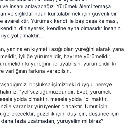
 ve insanı anlayacağız. Yürümek âlemi temaşa
 ve sığlıklarından kurtulabilmek için güvenli bir
e avareliktir. Yürümek kendi ile baş başa kalması,
kendini dinleyerek, kendine ayna olmasıdır insanın.
riye yol almaktır...
n, yanına en kıymetli azığı olan yüreğini alarak yana
elidir, iyiliğe yürümelidir, hayrete yürümelidir,
ürümelidir ki yüreğini koruyabilsin, yürümelidir ki
ve varlığının farkına varabilsin.
 yaşadığımız, boşluksa içimizdeki duygu, nereye
halimiz, “yol”suzluğumuzdandır. Evet, yürümek
sele yolda olmaktır, mesele yolda “ol”maktır.
zile varanlar yürüyenler olacaktır.
Umut için
gerekecektir, güzellik için, düş için, düşünce için
ü daha fazla uzatmadan, yürüyelim mi biraz?