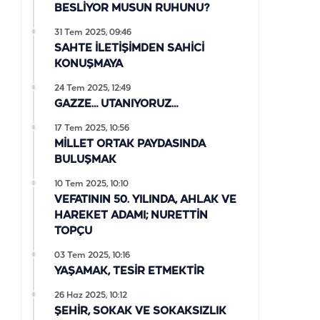
BESLİYOR MUSUN RUHUNU?
31 Tem 2025, 09:46
SAHTE İLETİŞİMDEN SAHİCİ
KONUŞMAYA
24 Tem 2025, 12:49
GAZZE… UTANIYORUZ…
17 Tem 2025, 10:56
MİLLET ORTAK PAYDASINDA
BULUŞMAK
10 Tem 2025, 10:10
VEFATININ 50. YILINDA, AHLAK VE
HAREKET ADAMI; NURETTİN
TOPÇU
03 Tem 2025, 10:16
YAŞAMAK, TESİR ETMEKTİR
26 Haz 2025, 10:12
ŞEHİR, SOKAK VE SOKAKSIZLIK