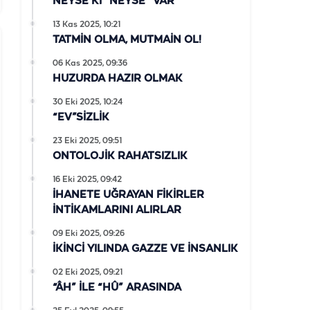
NEYSE Kİ “NEYSE” VAR
13 Kas 2025, 10:21
TATMİN OLMA, MUTMAİN OL!
06 Kas 2025, 09:36
HUZURDA HAZIR OLMAK
30 Eki 2025, 10:24
“EV”SİZLİK
23 Eki 2025, 09:51
ONTOLOJİK RAHATSIZLIK
16 Eki 2025, 09:42
İHANETE UĞRAYAN FİKİRLER
İNTİKAMLARINI ALIRLAR
09 Eki 2025, 09:26
İKİNCİ YILINDA GAZZE VE İNSANLIK
02 Eki 2025, 09:21
“ÂH” İLE “HÛ” ARASINDA