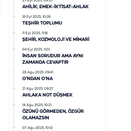
25 Eyl 2025, 09:55
AHİLİK; EMEK-İKTİSAT-AHLAK
18 Eyl 2025, 10:26
TEŞHİR TOPLUMU
11 Eyl 2025, 11:16
ŞEHİR, KOZMOLOJİ VE MİMARİ
04 Eyl 2025, 11:01
İNSAN SORUDUR AMA AYNI
ZAMANDA CEVAPTIR
28 Ağu 2025, 09:41
O’NDAN O’NA
21 Ağu 2025, 09:27
AHLAKA NOT DÜŞMEK
14 Ağu 2025, 10:21
ÖZÜNÜ GÖRMEDEN, ÖZGÜR
OLAMAZSIN
07 Ağu 2025, 10:12