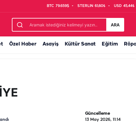
BTC
79.659$
STERLIN
61,60₺
USD
45,44₺
ARA
et
Özel Haber
Asayiş
Kültür Sanat
Eğitim
Röpo
İYE
Güncelleme
landı
13 May 2026, 11:14