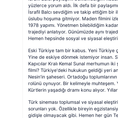
yüzlerce yorum aldı. İlk defa bir paylaşı
İsrafil Balcı sevdiğim ve takip ettiğim bir 
üslubu hoşuma gitmiyor. Maden filmini izl
1978 yapımı. Yönetmen bilebildiğim kadar
trajediyi anlatıyor. Günümüzde aynı trajed
Hemen hepsinde sosyal ve siyasal eleştiri
Eski Türkiye tam bir kabus. Yeni Türkiye 
Yine de eskiye dönmek istemiyor insan. S
Kapıcılar Kralı Kemal Sunal merhumun iki 
filmi? Türkiye'deki hukukun geldiği yeri a
Nesin'in şaheseri. Ortadoğu toplumlarını
rolünü oynuyor. Bir kelimeyle muhteşem. Y
Kürtlerin yaşadığı dramı konu alıyor. Yıll
Türk sineması toplumsal ve siyasal eleşti
sorunları yok. Özellikle bireyin egzistans
gidişle olmayacak gibi. Hemen her gün Ter