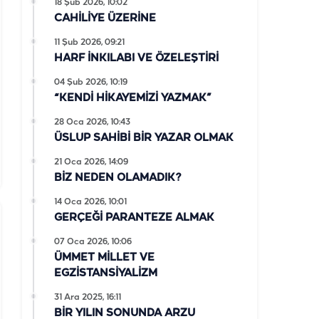
18 Şub 2026, 10:02
CAHİLİYE ÜZERİNE
11 Şub 2026, 09:21
HARF İNKILABI VE ÖZELEŞTİRİ
04 Şub 2026, 10:19
“KENDİ HİKAYEMİZİ YAZMAK”
28 Oca 2026, 10:43
ÜSLUP SAHİBİ BİR YAZAR OLMAK
21 Oca 2026, 14:09
BİZ NEDEN OLAMADIK?
14 Oca 2026, 10:01
GERÇEĞİ PARANTEZE ALMAK
07 Oca 2026, 10:06
ÜMMET MİLLET VE
EGZİSTANSİYALİZM
31 Ara 2025, 16:11
BİR YILIN SONUNDA ARZU