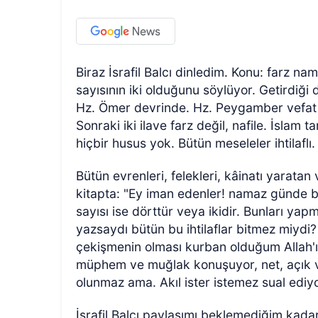
Biraz İsrafil Balcı dinledim. Konu: farz na
sayısının iki olduğunu söylüyor. Getirdiği 
Hz. Ömer devrinde. Hz. Peygamber vefat e
Sonraki iki ilave farz değil, nafile. İslam 
hiçbir husus yok. Bütün meseleler ihtilaflı.
Bütün evrenleri, felekleri, kâinatı yarat
kitapta: "Ey iman edenler! namaz günde beş
sayısı ise dörttür veya ikidir. Bunları ya
yazsaydı bütün bu ihtilaflar bitmez miydi
çekişmenin olması kurban olduğum Allah
müphem ve muğlak konuşuyor, net, açık 
olunmaz ama. Akıl ister istemez sual ediyo
İsrafil Balcı paylaşımı beklemediğim kada