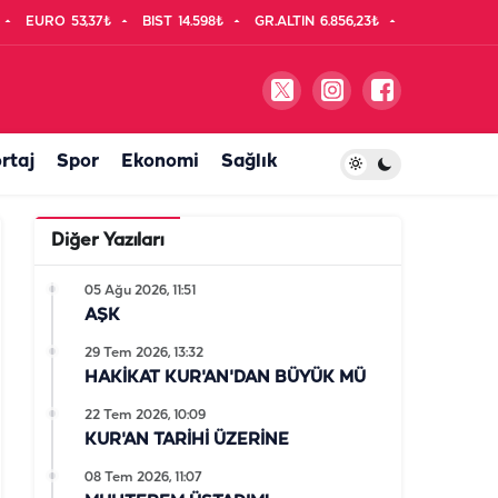
EURO
53,37₺
BIST
14.598₺
GR.ALTIN
6.856,23₺
rtaj
Spor
Ekonomi
Sağlık
Diğer Yazıları
05 Ağu 2026, 11:51
AŞK
29 Tem 2026, 13:32
HAKİKAT KUR'AN'DAN BÜYÜK MÜ
22 Tem 2026, 10:09
KUR'AN TARİHİ ÜZERİNE
08 Tem 2026, 11:07