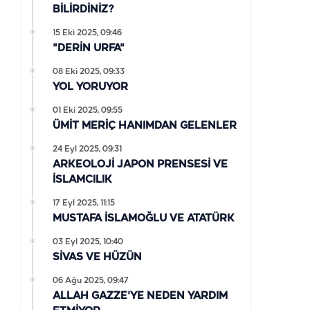
BİLİRDİNİZ?
15 Eki 2025, 09:46
"DERİN URFA"
08 Eki 2025, 09:33
YOL YORUYOR
01 Eki 2025, 09:55
ÜMİT MERİÇ HANIMDAN GELENLER
24 Eyl 2025, 09:31
ARKEOLOJİ JAPON PRENSESİ VE
İSLAMCILIK
17 Eyl 2025, 11:15
MUSTAFA İSLAMOĞLU VE ATATÜRK
03 Eyl 2025, 10:40
SİVAS VE HÜZÜN
06 Ağu 2025, 09:47
ALLAH GAZZE'YE NEDEN YARDIM