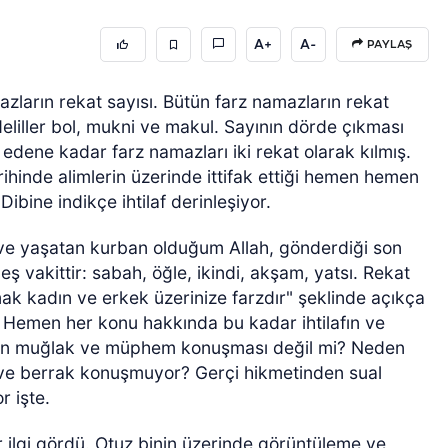
A+
A-
PAYLAŞ
mazların rekat sayısı. Bütün farz namazların rekat
deliller bol, mukni ve makul. Sayının dörde çıkması
dene kadar farz namazları iki rekat olarak kılmış.
tarihinde alimlerin üzerinde ittifak ettiği hemen hemen
 Dibine indikçe ihtilaf derinleşiyor.
an ve yaşatan kurban olduğum Allah, gönderdiği son
 vakittir: sabah, öğle, ikindi, akşam, yatsı. Rekat
pmak kadın ve erkek üzerinize farzdır" şeklinde açıkça
? Hemen her konu hakkında bu kadar ihtilafın ve
'ın muğlak ve müphem konuşması değil mi? Neden
ve berrak konuşmuyor? Gerçi hikmetinden sual
r işte.
r ilgi gördü. Otuz binin üzerinde görüntüleme ve