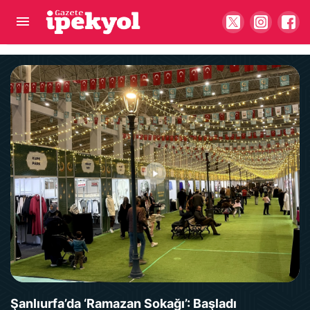
Şanlıurfa gastronomisi için ortak hareket çağrısı!
“Komşuya kaptırmayalım”
Şanlıurfa’da ‘Ramazan Sokağı’: Başladı