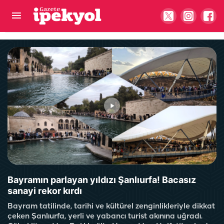
Şanlıurfa'da trafiği bitirecek hamle! 3,5 ayda
tamamlandı
Bayramın parlayan yıldızı Şanlıurfa! Bacasız
sanayi rekor kırdı
Bayram tatilinde, tarihi ve kültürel zenginlikleriyle dikkat
çeken Şanlıurfa, yerli ve yabancı turist akınına uğradı.