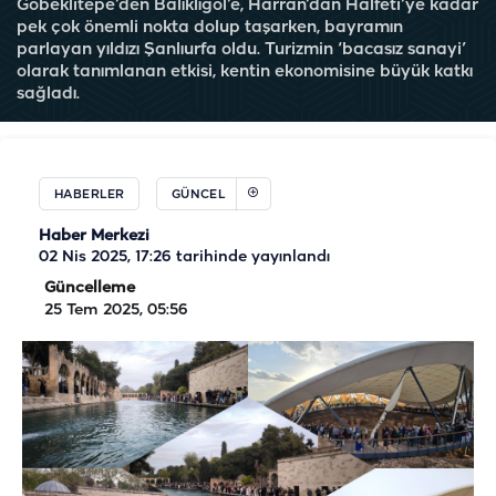
Göbeklitepe’den Balıklıgöl’e, Harran’dan Halfeti’ye kadar
pek çok önemli nokta dolup taşarken, bayramın
parlayan yıldızı Şanlıurfa oldu. Turizmin ‘bacasız sanayi’
olarak tanımlanan etkisi, kentin ekonomisine büyük katkı
sağladı.
HABERLER
GÜNCEL
Haber Merkezi
02 Nis 2025, 17:26
tarihinde yayınlandı
Güncelleme
25 Tem 2025, 05:56