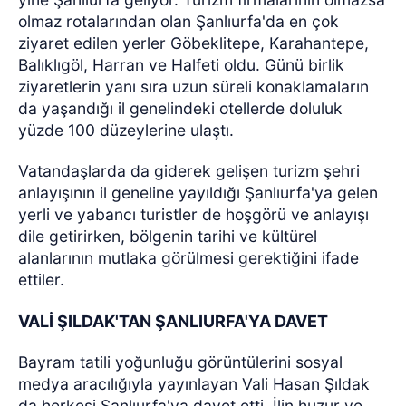
olmaz rotalarından olan Şanlıurfa'da en çok
ziyaret edilen yerler Göbeklitepe, Karahantepe,
Balıklıgöl, Harran ve Halfeti oldu. Günü birlik
ziyaretlerin yanı sıra uzun süreli konaklamaların
da yaşandığı il genelindeki otellerde doluluk
yüzde 100 düzeylerine ulaştı.
Vatandaşlarda da giderek gelişen turizm şehri
anlayışının il geneline yayıldığı Şanlıurfa'ya gelen
yerli ve yabancı turistler de hoşgörü ve anlayışı
dile getirirken, bölgenin tarihi ve kültürel
alanlarının mutlaka görülmesi gerektiğini ifade
ettiler.
VALİ ŞILDAK'TAN ŞANLIURFA'YA DAVET
Bayram tatili yoğunluğu görüntülerini sosyal
medya aracılığıyla yayınlayan Vali Hasan Şıldak
da herkesi Şanlıurfa'ya davet etti. İlin huzur ve