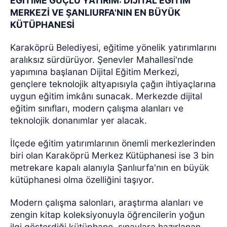
EĞİTİME GÜÇLÜ YATIRIM: DİJİTAL EĞİTİM
MERKEZİ VE ŞANLIURFA'NIN EN BÜYÜK
KÜTÜPHANESİ
Karaköprü Belediyesi, eğitime yönelik yatırımlarını
aralıksız sürdürüyor. Şenevler Mahallesi'nde
yapımına başlanan Dijital Eğitim Merkezi,
gençlere teknolojik altyapısıyla çağın ihtiyaçlarına
uygun eğitim imkânı sunacak. Merkezde dijital
eğitim sınıfları, modern çalışma alanları ve
teknolojik donanımlar yer alacak.
İlçede eğitim yatırımlarının önemli merkezlerinden
biri olan Karaköprü Merkez Kütüphanesi ise 3 bin
metrekare kapalı alanıyla Şanlıurfa'nın en büyük
kütüphanesi olma özelliğini taşıyor.
Modern çalışma salonları, araştırma alanları ve
zengin kitap koleksiyonuyla öğrencilerin yoğun
ilgi gösterdiği kütüphane, sınavlara hazırlanan