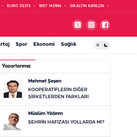
EURO
53,37₺
BIST
14.598₺
GR.ALTIN
6.856,23₺
rtaj
Spor
Ekonomi
Sağlık
Yazarlarımız
Mehmet Şeşen
KOOPERATİFLERİN DİĞER
ŞİRKETLERDEN FARKLARI
Müslüm Yıldırım
ŞEHRİN HAFIZASI YOLLARDA MI?