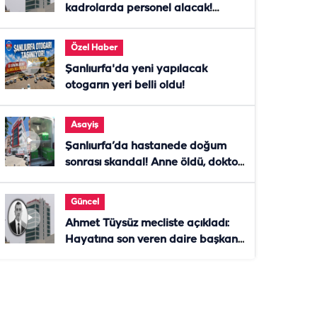
kadrolarda personel alacak!
Başvurular başladı
Özel Haber
Şanlıurfa'da yeni yapılacak
otogarın yeri belli oldu!
Asayiş
Şanlıurfa’da hastanede doğum
sonrası skandal! Anne öldü, doktor
tutuklandı
Güncel
Ahmet Tüysüz mecliste açıkladı:
Hayatına son veren daire başkanı
"İsteselerdi ölmezdim" notunu
bıraktı