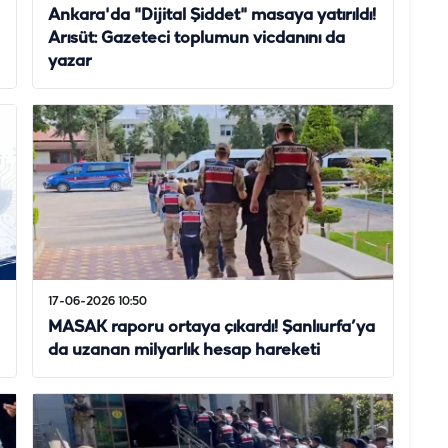
Ankara'da "Dijital Şiddet" masaya yatırıldı!
Arısüt: Gazeteci toplumun vicdanını da
yazar
17-06-2026 10:50
MASAK raporu ortaya çıkardı! Şanlıurfa’ya
da uzanan milyarlık hesap hareketi