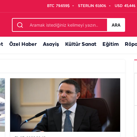
BTC
79.659$
STERLIN
61,60₺
USD
45,44₺
ARA
et
Özel Haber
Asayiş
Kültür Sanat
Eğitim
Röpo