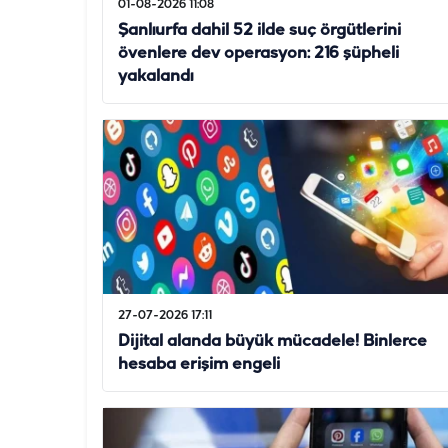
01-08-2026 11:08
Şanlıurfa dahil 52 ilde suç örgütlerini
övenlere dev operasyon: 216 şüpheli
yakalandı
27-07-2026 17:11
Dijital alanda büyük mücadele! Binlerce
hesaba erişim engeli