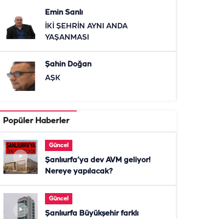
Emin Sanlı
İKİ ŞEHRİN AYNI ANDA
YAŞANMASI
Şahin Doğan
AŞK
Popüler Haberler
Güncel
Şanlıurfa’ya dev AVM geliyor!
Nereye yapılacak?
Güncel
Şanlıurfa Büyükşehir farklı