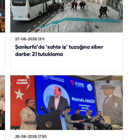
27-06-2026 13:11
Şanlıurfa'da 'sahte iş' tuzağına siber
darbe: 21 tutuklama
26-06-2026 17:50