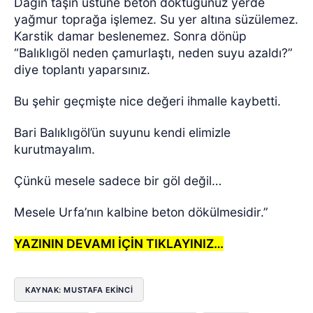
Dağın taşın üstüne beton döktüğünüz yerde
yağmur toprağa işlemez. Su yer altına süzülemez.
Karstik damar beslenemez. Sonra dönüp
“Balıklıgöl neden çamurlaştı, neden suyu azaldı?”
diye toplantı yaparsınız.
Bu şehir geçmişte nice değeri ihmalle kaybetti.
Bari Balıklıgöl’ün suyunu kendi elimizle
kurutmayalım.
Çünkü mesele sadece bir göl değil…
Mesele Urfa’nın kalbine beton dökülmesidir.”
YAZININ DEVAMI İÇİN TIKLAYINIZ…
KAYNAK: MUSTAFA EKİNCİ