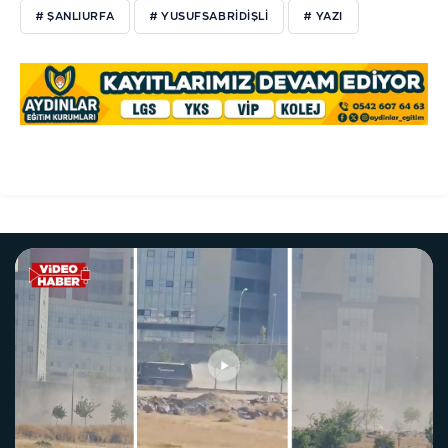
# ŞANLIURFA
# YUSUFSABRİDİŞLİ
# YAZI