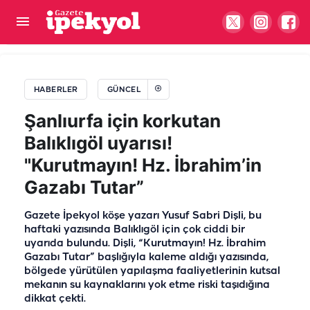
Şehir hastanesi önünde toz tepki çekmişti!
Büyükşehir'in çalışması olduğu anlaşıldı
HABERLER
GÜNCEL
Şanlıurfa için korkutan
Balıklıgöl uyarısı!
"Kurutmayın! Hz. İbrahim’in
Gazabı Tutar”
Gazete İpekyol köşe yazarı Yusuf Sabri Dişli, bu
haftaki yazısında Balıklıgöl için çok ciddi bir
uyarıda bulundu. Dişli, “Kurutmayın! Hz. İbrahim
Gazabı Tutar” başlığıyla kaleme aldığı yazısında,
bölgede yürütülen yapılaşma faaliyetlerinin kutsal
mekanın su kaynaklarını yok etme riski taşıdığına
dikkat çekti.