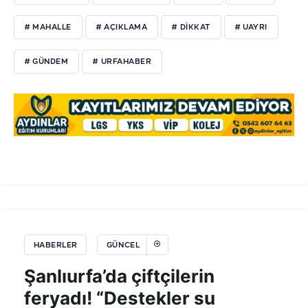
# MAHALLE
# AÇIKLAMA
# DIKKAT
# UAYRI
# GÜNDEM
# URFAHABER
HABERLER
GÜNCEL
Şanlıurfa’da çiftçilerin
feryadı! “Destekler su