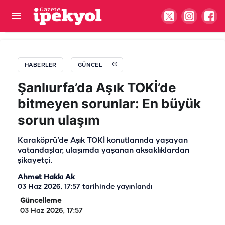
Şanlıurfa’da çiftçilerin feryadı! “Destekler su
parasını bile karşılamıyor”
HABERLER
GÜNCEL
Şanlıurfa’da Aşık TOKİ’de
bitmeyen sorunlar: En büyük
sorun ulaşım
Karaköprü’de Aşık TOKİ konutlarında yaşayan
vatandaşlar, ulaşımda yaşanan aksaklıklardan
şikayetçi.
Ahmet Hakkı Ak
03 Haz 2026, 17:57
tarihinde yayınlandı
Güncelleme
03 Haz 2026, 17:57