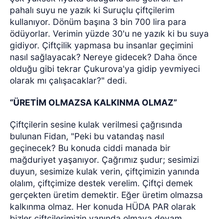
pahalı suyu ne yazık ki Suruçlu çiftçilerim
kullanıyor. Dönüm başına 3 bin 700 lira para
ödüyorlar. Verimin yüzde 30'u ne yazık ki bu suya
gidiyor. Çiftçilik yapmasa bu insanlar geçimini
nasıl sağlayacak? Nereye gidecek? Daha önce
olduğu gibi tekrar Çukurova'ya gidip yevmiyeci
olarak mı çalışacaklar?" dedi.
“ÜRETİM OLMAZSA KALKINMA OLMAZ”
Çiftçilerin sesine kulak verilmesi çağrısında
bulunan Fidan, "Peki bu vatandaş nasıl
geçinecek? Bu konuda ciddi manada bir
mağduriyet yaşanıyor. Çağrımız şudur; sesimizi
duyun, sesimize kulak verin, çiftçimizin yanında
olalım, çiftçimize destek verelim. Çiftçi demek
gerçekten üretim demektir. Eğer üretim olmazsa
kalkınma olmaz. Her konuda HÜDA PAR olarak
bizler çiftçilerimizin yanında olmaya devam