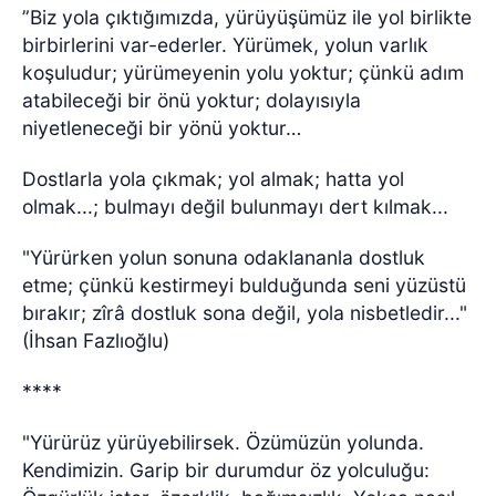
”Biz yola çıktığımızda, yürüyüşümüz ile yol birlikte
birbirlerini var-ederler. Yürümek, yolun varlık
koşuludur; yürümeyenin yolu yoktur; çünkü adım
atabileceği bir önü yoktur; dolayısıyla
niyetleneceği bir yönü yoktur…
Dostlarla yola çıkmak; yol almak; hatta yol
olmak...; bulmayı değil bulunmayı dert kılmak...
"Yürürken yolun sonuna odaklananla dostluk
etme; çünkü kestirmeyi bulduğunda seni yüzüstü
bırakır; zîrâ dostluk sona değil, yola nisbetledir..."
(İhsan Fazlıoğlu)
****
"Yürürüz yürüyebilirsek. Özümüzün yolunda.
Kendimizin. Garip bir durumdur öz yolculuğu: