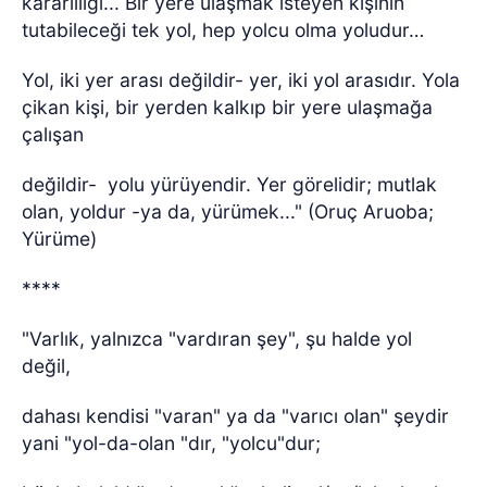
kararlılığı... Bir yere ulaşmak isteyen kişinin
tutabileceği tek yol, hep yolcu olma yoludur…
Yol, iki yer arası değildir- yer, iki yol arasıdır. Yola
çikan kişi, bir yerden kalkıp bir yere ulaşmağa
çalışan
değildir-
yolu yürüyendir. Yer görelidir; mutlak
olan, yoldur -ya da, yürümek..." (Oruç Aruoba;
Yürüme)
****
"Varlık, yalnızca "vardıran şey", şu halde yol
değil,
dahası kendisi "varan" ya da "varıcı olan" şeydir
yani "yol-da-olan "dır, "yolcu"dur;