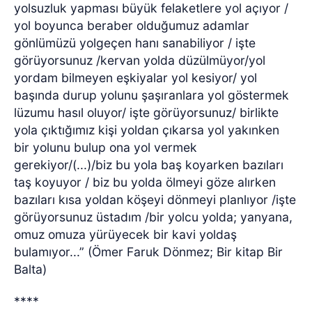
yolsuzluk yapması büyük felaketlere yol açıyor /
yol boyunca beraber olduğumuz adamlar
gönlümüzü yolgeçen hanı sanabiliyor / işte
görüyorsunuz /kervan yolda düzülmüyor/yol
yordam bilmeyen eşkiyalar yol kesiyor/ yol
başında durup yolunu şaşıranlara yol göstermek
lüzumu hasıl oluyor/ işte görüyorsunuz/ birlikte
yola çıktığımız kişi yoldan çıkarsa yol yakınken
bir yolunu bulup ona yol vermek
gerekiyor/(...)/biz bu yola baş koyarken bazıları
taş koyuyor / biz bu yolda ölmeyi göze alırken
bazıları kısa yoldan köşeyi dönmeyi planlıyor /işte
görüyorsunuz üstadım /bir yolcu yolda; yanyana,
omuz omuza yürüyecek bir kavi yoldaş
bulamıyor...” (Ömer Faruk Dönmez; Bir kitap Bir
Balta)
****