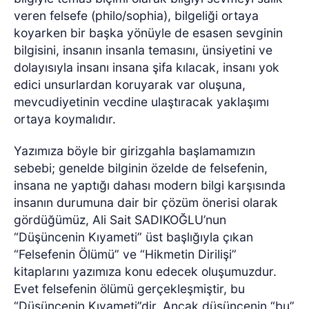
veren felsefe (philo/sophia), bilgeliği ortaya
koyarken bir başka yönüyle de esasen sevginin
bilgisini, insanın insanla temasını, ünsiyetini ve
dolayısıyla insanı insana şifa kılacak, insanı yok
edici unsurlardan koruyarak var oluşuna,
mevcudiyetinin vecdine ulaştıracak yaklaşımı
ortaya koymalıdır.
Yazımıza böyle bir girizgahla başlamamızın
sebebi; genelde bilginin özelde de felsefenin,
insana ne yaptığı dahası modern bilgi karşısında
insanın durumuna dair bir çözüm önerisi olarak
gördüğümüz, Ali Sait SADIKOĞLU’nun
“Düşüncenin Kıyameti” üst başlığıyla çıkan
“Felsefenin Ölümü” ve “Hikmetin Dirilişi”
kitaplarını yazımıza konu edecek oluşumuzdur.
Evet felsefenin ölümü gerçekleşmiştir, bu
“Düşüncenin Kıyameti”dir. Ancak düşüncenin “bu”