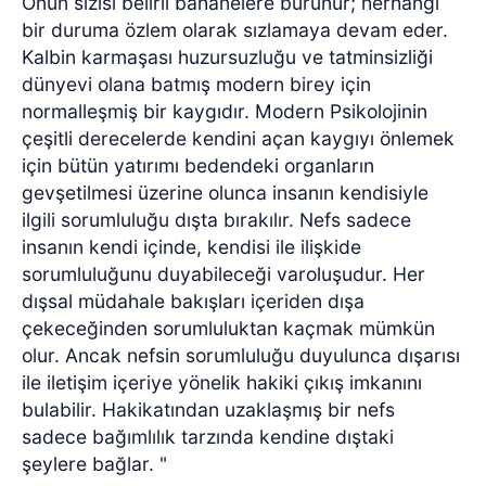
Onun sızısı belirli bahanelere bürünür; herhangi
bir duruma özlem olarak sızlamaya devam eder.
Kalbin karmaşası huzursuzluğu ve tatminsizliği
dünyevi olana batmış modern birey için
normalleşmiş bir kaygıdır. Modern Psikolojinin
çeşitli derecelerde kendini açan kaygıyı önlemek
için bütün yatırımı bedendeki organların
gevşetilmesi üzerine olunca insanın kendisiyle
ilgili sorumluluğu dışta bırakılır. Nefs sadece
insanın kendi içinde, kendisi ile ilişkide
sorumluluğunu duyabileceği varoluşudur. Her
dışsal müdahale bakışları içeriden dışa
çekeceğinden sorumluluktan kaçmak mümkün
olur. Ancak nefsin sorumluluğu duyulunca dışarısı
ile iletişim içeriye yönelik hakiki çıkış imkanını
bulabilir. Hakikatından uzaklaşmış bir nefs
sadece bağımlılık tarzında kendine dıştaki
şeylere bağlar. "