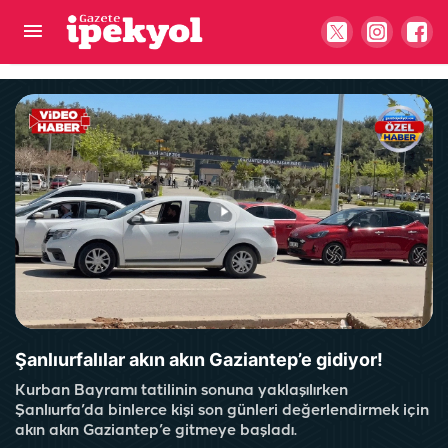
Gurbetçi talebi Urfa esnafına sezonu erken
açtırdı! Valizler salça ile doluyor
Şanlıurfalılar akın akın Gaziantep’e gidiyor!
Kurban Bayramı tatilinin sonuna yaklaşılırken
Şanlıurfa’da binlerce kişi son günleri değerlendirmek için
akın akın Gaziantep’e gitmeye başladı.