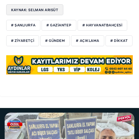
KAYNAK: SELMAN ARISÜT
# ŞANLIURFA
# GAZIANTEP
# HAYVANATBAHÇESI
# ZIYARETÇI
# GÜNDEM
# AÇIKLAMA
# DIKKAT