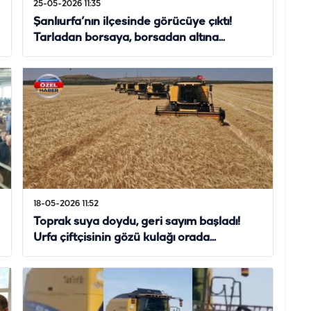
25-05-2026 11:35
Şanlıurfa’nın ilçesinde görücüye çıktı!
Tarladan borsaya, borsadan altına...
18-05-2026 11:52
Toprak suya doydu, geri sayım başladı!
Urfa çiftçisinin gözü kulağı orada...