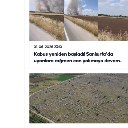
01-06-2026 23:10
Kabus yeniden başladı! Şanlıurfa'da
uyarılara rağmen can yakmaya devam...