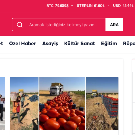
BTC
79.659$
STERLIN
61,60₺
USD
45,44₺
ARA
et
Özel Haber
Asayiş
Kültür Sanat
Eğitim
Röpo