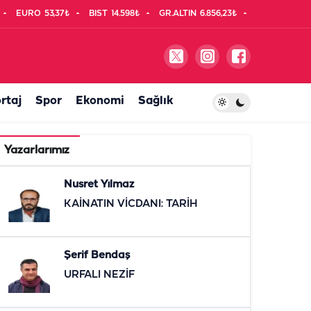
EURO
53,37₺
BIST
14.598₺
GR.ALTIN
6.856,23₺
rtaj
Spor
Ekonomi
Sağlık
Yazarlarımız
Nusret Yılmaz
KAİNATIN VİCDANI: TARİH
Şerif Bendaş
URFALI NEZİF