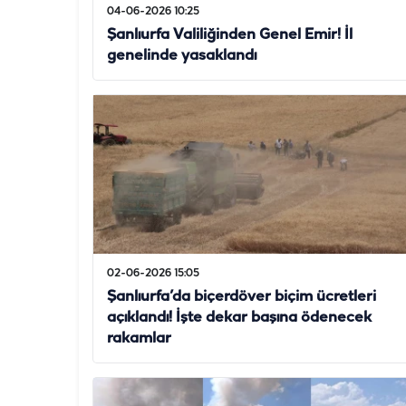
04-06-2026 10:25
Şanlıurfa Valiliğinden Genel Emir! İl
genelinde yasaklandı
02-06-2026 15:05
Şanlıurfa’da biçerdöver biçim ücretleri
açıklandı! İşte dekar başına ödenecek
rakamlar