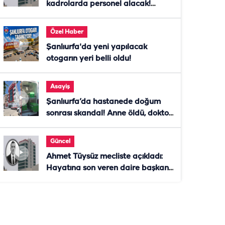
kadrolarda personel alacak!
Başvurular başladı
Özel Haber
Şanlıurfa'da yeni yapılacak
otogarın yeri belli oldu!
Asayiş
Şanlıurfa’da hastanede doğum
sonrası skandal! Anne öldü, doktor
tutuklandı
Güncel
Ahmet Tüysüz mecliste açıkladı:
Hayatına son veren daire başkanı
"İsteselerdi ölmezdim" notunu
bıraktı