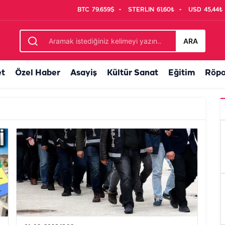
BTC
79.659$
STERLIN
61,60₺
USD
45,44₺
ARA
et
Özel Haber
Asayiş
Kültür Sanat
Eğitim
Röpo