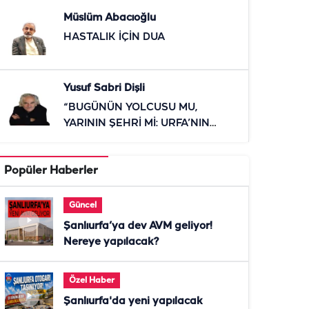
Müslüm Abacıoğlu
HASTALIK İÇİN DUA
Yusuf Sabri Dişli
“BUGÜNÜN YOLCUSU MU,
YARININ ŞEHRİ Mİ: URFA’NIN
RAYLI SİSTEM SINAVI”
Popüler Haberler
Güncel
Şanlıurfa’ya dev AVM geliyor!
Nereye yapılacak?
Özel Haber
Şanlıurfa'da yeni yapılacak