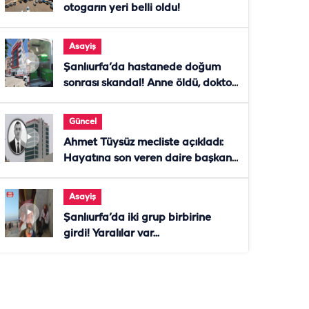
otogarın yeri belli oldu!
Asayiş
Şanlıurfa’da hastanede doğum
sonrası skandal! Anne öldü, doktor
tutuklandı
Güncel
Ahmet Tüysüz mecliste açıkladı:
Hayatına son veren daire başkanı
"İsteselerdi ölmezdim" notunu
bıraktı
Asayiş
Şanlıurfa’da iki grup birbirine
girdi! Yaralılar var...