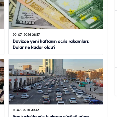
20-07-2026 08:57
Dövizde yeni haftanın açılış rakamları:
Dolar ne kadar oldu?
17-07-2026 09:42
Şanlıurfa’da yüz binlerce sürücü güne