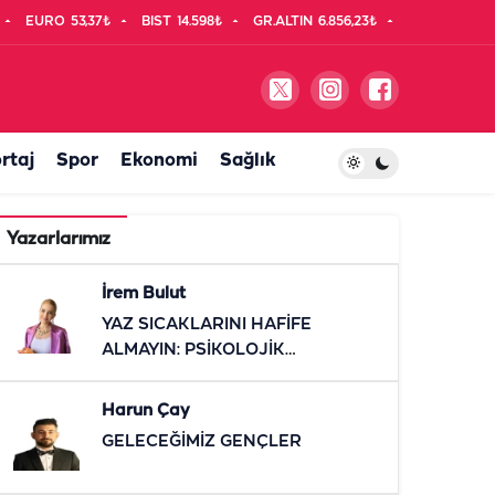
EURO
53,37₺
BIST
14.598₺
GR.ALTIN
6.856,23₺
rtaj
Spor
Ekonomi
Sağlık
Yazarlarımız
İrem Bulut
YAZ SICAKLARINI HAFİFE
ALMAYIN: PSİKOLOJİK
ETKİLERİNE DİKKAT
Harun Çay
GELECEĞİMİZ GENÇLER