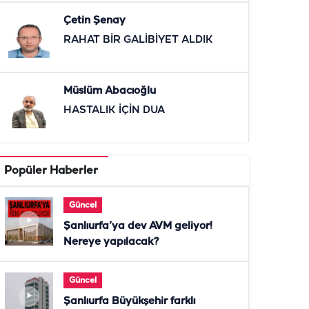
Çetin Şenay
RAHAT BİR GALİBİYET ALDIK
Müslüm Abacıoğlu
HASTALIK İÇİN DUA
Popüler Haberler
Güncel
Şanlıurfa’ya dev AVM geliyor!
Nereye yapılacak?
Güncel
Şanlıurfa Büyükşehir farklı