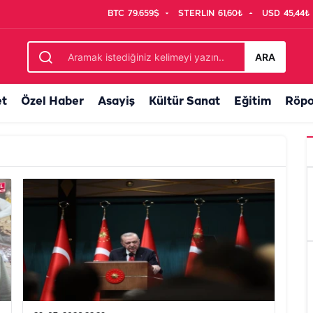
BTC
79.659$
STERLIN
61,60₺
USD
45,44₺
ARA
et
Özel Haber
Asayiş
Kültür Sanat
Eğitim
Röpo