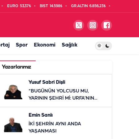
EURO
53,37₺
BIST
14.598₺
GR.ALTIN
6.856,23₺
rtaj
Spor
Ekonomi
Sağlık
Yazarlarımız
Yusuf Sabri Dişli
“BUGÜNÜN YOLCUSU MU,
YARININ ŞEHRİ Mİ: URFA’NIN
RAYLI SİSTEM SINAVI”
Emin Sanlı
İKİ ŞEHRİN AYNI ANDA
YAŞANMASI