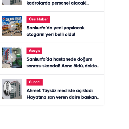
kadrolarda personel alacak!
Başvurular başladı
Özel Haber
Şanlıurfa'da yeni yapılacak
otogarın yeri belli oldu!
Asayiş
Şanlıurfa’da hastanede doğum
sonrası skandal! Anne öldü, doktor
tutuklandı
Güncel
Ahmet Tüysüz mecliste açıkladı:
Hayatına son veren daire başkanı
"İsteselerdi ölmezdim" notunu
bıraktı