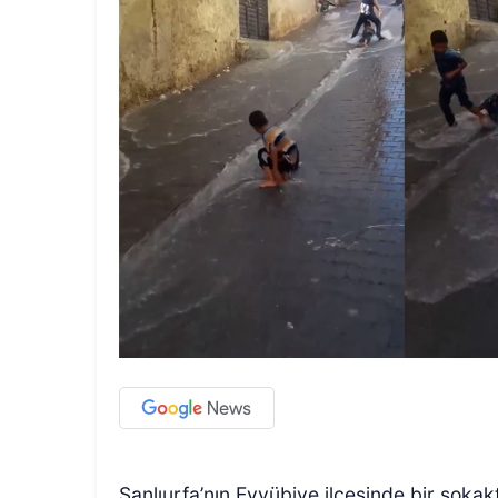
Şanlıurfa’nın Eyyübiye ilçesinde bir sokak