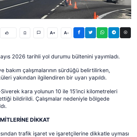
A+
A-
yıs 2026 tarihli yol durumu bültenini yayımladı.
ÖZEL HABER
 bakım çalışmalarının sürdüğü belirtilirken,
eri yakından ilgilendiren bir uyarı yapıldı.
iverek kara yolunun 10 ile 15’inci kilometreleri
tiği bildirildi. Çalışmalar nedeniyle bölgede
dı.
MİTLERİNE DİKKAT
ından trafik işaret ve işaretçilerine dikkatle uyması