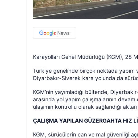
Karayolları Genel Müdürlüğü (KGM), 28 Ma
Türkiye genelinde birçok noktada yapım ve
Diyarbakır-Siverek kara yolunda da sürücül
KGM’nin yayımladığı bültende, Diyarbakır-S
arasında yol yapım çalışmalarının devam et
ulaşımın kontrollü olarak sağlandığı aktarıl
ÇALIŞMA YAPILAN GÜZERGAHTA HIZ Lİ
KGM, sürücülerin can ve mal güvenliği açıs