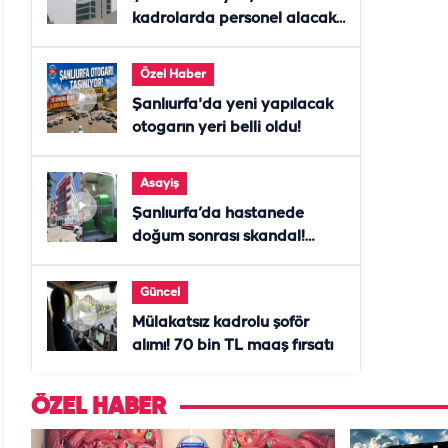
kadrolarda personel alacak!
Başvurular başladı
Özel Haber
Şanlıurfa'da yeni yapılacak
otogarın yeri belli oldu!
Asayiş
Şanlıurfa’da hastanede
doğum sonrası skandal!
Anne öldü, doktor tutuklandı
Güncel
Mülakatsız kadrolu şoför
alımı! 70 bin TL maaş fırsatı
ÖZEL HABER