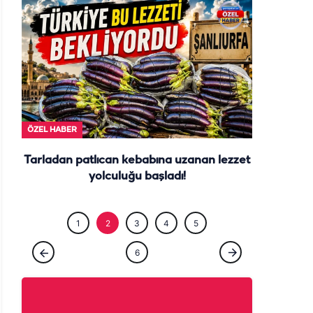
ÖZEL HABE
ÖZEL HABER
Tarladan patlıcan kebabına uzanan lezzet
yolculuğu başladı!
1
2
3
4
5
6