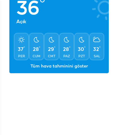
°
36
Açık
°
°
°
°
°
°
37
28
29
28
30
32
PER
CUM
CMT
PAZ
PZT
SAL
Tüm hava tahminini göster