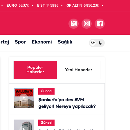
EURO
53,37₺
BIST
14.598₺
GR.ALTIN
6.856,23₺
rtaj
Spor
Ekonomi
Sağlık
Popüler
Yeni Haberler
Haberler
Güncel
Şanlıurfa’ya dev AVM
geliyor! Nereye yapılacak?
Güncel