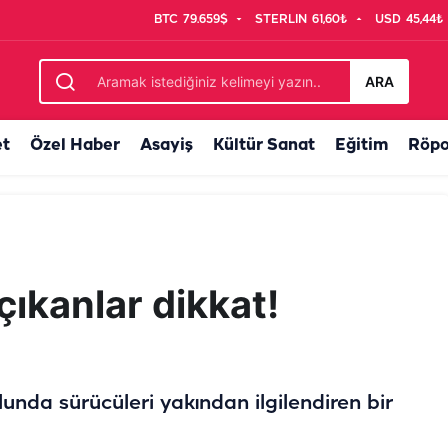
BTC
79.659$
STERLIN
61,60₺
USD
45,44₺
rtlar değişti
ARA
et
Özel Haber
Asayiş
Kültür Sanat
Eğitim
Röpo
çıkanlar dikkat!
unda sürücüleri yakından ilgilendiren bir