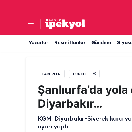
Bağ evi yapmak isteyen Şanlıurfalılar dikkat! Şa
Yazarlar
Resmi İlanlar
Gündem
Siyas
HABERLER
GÜNCEL
Şanlıurfa’da yola 
Diyarbakır…
KGM, Diyarbakır-Siverek kara yol
uyarı yaptı.