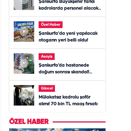
Şanlıurfa Büyükşehir farklı
kadrolarda personel alacak!
Başvurular başladı
Özel Haber
Şanlıurfa'da yeni yapılacak
otogarın yeri belli oldu!
Asayiş
Şanlıurfa’da hastanede
doğum sonrası skandal!
Anne öldü, doktor tutuklandı
Güncel
Mülakatsız kadrolu şoför
alımı! 70 bin TL maaş fırsatı
ÖZEL HABER