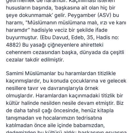
getirmemek de haramdır. Kaçınılması istenen
hususların başında, ‘başkasına ait olan hiç bir
şeye dokunmamak’ gelir. Peygamber (ASV) bu
haramı, "Müslümanın müslümana malı, ırzı ve kanı
haramdır”
hadisiyle veciz bir şekilde ifade
buyurmuştur.
(
Ebu Davud, Edeb, 35, Hadis no:
4882) Bu yasağı çiğneyenlere ahiretteki
cehennem cezasından başka, dünyada da çeşitli
cezalar takdir edilmiştir.
Samimi Müslümanlar bu haramlardan titizlikle
kaçınmışlardır, bu konuda çocuklarına ve gelecek
nesillere tavır ve davranışlarıyla örnek
olmuşlardır. Haramlardan kaçınmadaki titizlik bir
kültür halinde nesilden nesile devam etmiştir. Biz
de daha tahsil çağı öncesinde, henüz kitapla
tanışmadan ve hocalarımızın tedrisatına
katılmadan önce aile içinde babamızdan,
dedemizden bu kültürü aldık; başkasının eşyasına