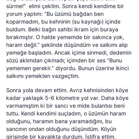
sürme!”
elimi çektim. Sonra kendi kendime bir
yorum yaptım: “Bu üzümü bağdan ben
koparmadım, bu kehninin (su kaynağı) içinde
buldum. Belki bağın sahibi ikram için buraya
bırakmıştır. O halde yememde bir sakınca yok,
haram değil.” şeklinde düşündüm ve salkımı alıp
yemeğe başladım. Ancak içime sinmedi, dedemin
sözü aklımdan çıkmadı; içimden bir ses “Bunu
yememen gerekir.” diyordu. Bunun üzerine ikinci
salkımı yemekten vazgeçtim.
Sonra yola devam ettim. Avrız kehnisinden köye
kadar yaklaşık 5-6 kilometre yol var. Daha köye
varmamıştım ki bir sancı ve mide bulantısı beni
tuttu. Kendi kendimi suçladım, o üzümün haram
olduğunu, haramın bana yaramadığını, bu
sancının ondan olduğunu düşündüm. Köyün
girişinde bir kayalıkta durdum. İstifra ettim,