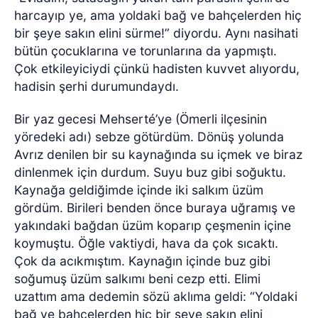
harcayıp ye, ama yoldaki bağ ve bahçelerden hiç
bir şeye sakın elini sürme!” diyordu. Aynı nasihati
bütün çocuklarına ve torunlarına da yapmıştı.
Çok etkileyiciydi çünkü hadisten kuvvet alıyordu,
hadisin şerhi durumundaydı.
Bir yaz gecesi Mehserté’ye (Ömerli ilçesinin
yöredeki adı) sebze götürdüm. Dönüş yolunda
Avrız denilen bir su kaynağında su içmek ve biraz
dinlenmek için durdum. Suyu buz gibi soğuktu.
Kaynağa geldiğimde içinde iki salkım üzüm
gördüm. Birileri benden önce buraya uğramış ve
yakındaki bağdan üzüm koparıp çeşmenin içine
koymuştu. Öğle vaktiydi, hava da çok sıcaktı.
Çok da acıkmıştım. Kaynağın içinde buz gibi
soğumuş üzüm salkımı beni cezp etti. Elimi
uzattım ama dedemin sözü aklıma geldi: “Yoldaki
bağ ve bahçelerden hiç bir şeye sakın elini