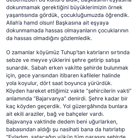
dokunmamak gerektiğini büyüklerimizin örnek
yaşantısında gördük, çocukluğumuzda öğrendik.
Allah’a hamd olsun! Başkasına ait eşyaya
dokunmamada hassas olmayanların çocuklarının
da hassas olmadığını gözlemledik.
O zamanlar köyümüz Tuhup’tan katırların sırtında
sebze ve meyve yüklerini şehre getirip satışa
sunardık. Sabah erken vakitte şehirde bulunmak
için, gece yarısından itibaren kafileler halinde
yola koyulur, dört saat boyunca yürürdük.
Köyden hareket ettiğimiz vakte “şehircilerin vakti”
anlamında “Bajarvanya” denirdi. Şehre kadar bir
kaç köyden geçerdik. Yol güzergâhında bunlara
ait ekili araziler, bağ ve bahçeler vardı.
Bajavanya vaktinde dedem beni uğurlarken,
babasından aldığı şu nasihati bana da hatırlatıp
“Evladım, satacağın yükün tüm parasını şehirde