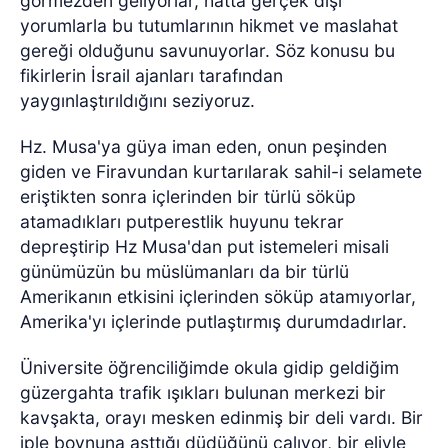
görmezden geliyorlar, hatta gerçek dışı
yorumlarla bu tutumlarının hikmet ve maslahat
gereği olduğunu savunuyorlar. Söz konusu bu
fikirlerin İsrail ajanları tarafından
yaygınlaştırıldığını seziyoruz.
Hz. Musa'ya güya iman eden, onun peşinden
giden ve Firavundan kurtarılarak sahil-i selamete
eriştikten sonra içlerinden bir türlü söküp
atamadıkları putperestlik huyunu tekrar
depreştirip Hz Musa'dan put istemeleri misali
günümüzün bu müslümanları da bir türlü
Amerikanın etkisini içlerinden söküp atamıyorlar,
Amerika'yı içlerinde putlaştırmış durumdadırlar.
Üniversite öğrenciliğimde okula gidip geldiğim
güzergahta trafik ışıkları bulunan merkezi bir
kavşakta, orayı mesken edinmiş bir deli vardı. Bir
iple boynuna asttığı düdüğünü çalıyor, bir eliyle