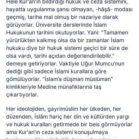
Hele Kur'an'ın bildirdiği hukuk ve ceza sistemini,
hayatta uygulanma şansı olmayan, -hâşâ- modası
geçmiş, tarihe mal olmuş bir nazariye olarak
görüyorlar. Üniversite derslerinde İslam
Hukukunun tarihini okutuyorlar. Yani: "Tamamen
yürürlükten kalkmış olsa da bir zamanlar İslam
hukuku diye bir hukuk sistemi geçici bir süre de
olsa vardı, tarihi açıdan değerlendirilebilir."
demeye getiriyorlar. Vaktiyle Uğur Mumcu'nun
dediği gibi sadece İslami kurallara göre
gömülüyorlar. "İslam’a düşman müslüman"
kimlikleriyle Medine münafıklarına taş
çıkartıyorlar.
Her ideolojiden, gayrimüslim her ülkeden, her
düzenden, İslâm hariç her din ve kültürden yargı
ve hukuk kuralları getirmede bir beis görmüyorlar
ama Kur'an'ın ceza sistemi konuşulmaya