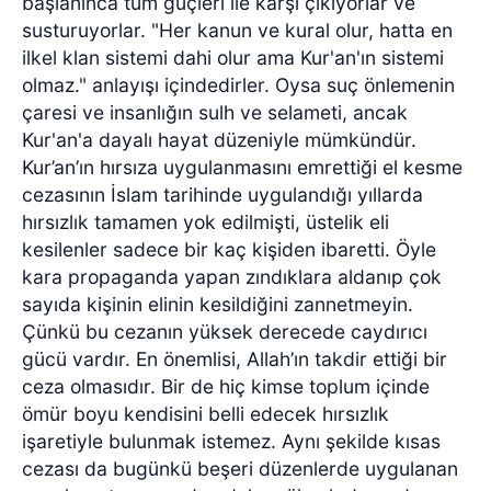
başlanınca tüm güçleri ile karşı çıkıyorlar ve
susturuyorlar. "Her kanun ve kural olur, hatta en
ilkel klan sistemi dahi olur ama Kur'an'ın sistemi
olmaz." anlayışı içindedirler. Oysa suç önlemenin
çaresi ve insanlığın sulh ve selameti, ancak
Kur'an'a dayalı hayat düzeniyle mümkündür.
Kur’an’ın hırsıza uygulanmasını emrettiği el kesme
cezasının İslam tarihinde uygulandığı yıllarda
hırsızlık tamamen yok edilmişti, üstelik eli
kesilenler sadece bir kaç kişiden ibaretti. Öyle
kara propaganda yapan zındıklara aldanıp çok
sayıda kişinin elinin kesildiğini zannetmeyin.
Çünkü bu cezanın yüksek derecede caydırıcı
gücü vardır. En önemlisi, Allah’ın takdir ettiği bir
ceza olmasıdır. Bir de hiç kimse toplum içinde
ömür boyu kendisini belli edecek hırsızlık
işaretiyle bulunmak istemez. Aynı şekilde kısas
cezası da bugünkü beşeri düzenlerde uygulanan