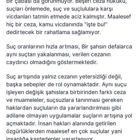
bir çabası da görünmüyor. Beşeri ceza hukuku,
suçları önlemede, suç ve suçlululara karşı
vicdanları tatmin etmede aciz kalmıştır. Maalesef
hiç bir ceza, kamu vicdanında “işte bu!”
dedirtecek bir rahatlama sağlamıyor.
Suç oranlarının hızla artması, Bir şahsın defalarca
aynı suçtan yakalanması, verilen cezanın
caydırıcı olmadığını göstermektedir.
Suç artışında yalnız cezanın yetersizliği değil,
başka sebepler de rol oynamaktadır. Aynı suçu
işleyen değişik şahıslara birbirinden farklı ceza
ve muameleler, suçsuzlara tanınması gereken
haklardan suçluların da yararlandırılması gibi
adilane olmayan uygulamalar suçların artışına yol
açmaktadır. İnsan hakları alanında getirilen
özgürlüklerden maalesef en çok suçlular yani
insanlığa kastedenler yararlanıyor.