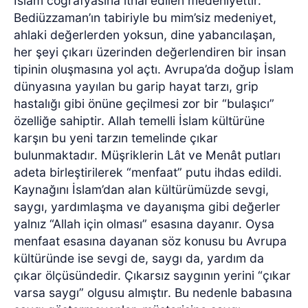
İslam coğrafyasına ithal edilen medeniyettir.
Bediüzzaman’ın tabiriyle bu mim’siz medeniyet,
ahlaki değerlerden yoksun,
dine yabancılaşan,
her şeyi çıkarı üzerinden değerlendiren bir insan
tipinin oluşmasına yol açtı. Avrupa’da doğup İslam
dünyasına yayılan bu garip hayat tarzı, grip
hastalığı gibi önüne geçilmesi zor bir “bulaşıcı”
özelliğe sahiptir. Allah temelli İslam kültürüne
karşın bu yeni tarzın temelinde çıkar
bulunmaktadır. Müşriklerin Lât ve Menât putları
adeta birleştirilerek “menfaat” putu ihdas edildi.
Kaynağını İslam’dan alan kültürümüzde sevgi,
saygı, yardımlaşma ve dayanışma gibi değerler
yalnız “Allah için olması” esasına dayanır. Oysa
menfaat esasına dayanan söz konusu bu Avrupa
kültüründe ise sevgi de, saygı da, yardım da
çıkar ölçüsündedir. Çıkarsız saygının yerini “çıkar
varsa saygı” olgusu almıştır. Bu nedenle babasına