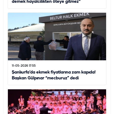
demek hayalcilikten öteye gitmez"
11-05-2026 17:55
Şanlıurfa’da ekmek fiyatlarına zam kapıda!
Başkan Gülpınar “mecburuz” dedi