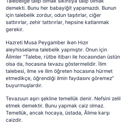
Talebeliğe talip olmak sıkıntıya talip olmak
demekti. Bunu her babayiğit yapamazdı. Bunun
için talebelik zordur, odun taşıtırlar, ciğer
sattırırlar, zehir tattırırlar, hepsine katlanmak
gerekir.
Hazreti Musa Peygamber iken Hızır
aleyhisselama talebelik yapmıştır. Onun için
Âlimler “Talebe, rütbe itibarı ile hocasından üstün
olsa da, hocasına tevazu göstermelidir. İlim
talebesi, ilme ve ilim öğreten hocasına hürmet
etmedikçe, öğrendiği ilmin faydasını göremez”
buyurmuşlardır.
Tevazuun aşırı şekline temellük denir. Nefsini zelil
etmek demektir. Bunu yapmak caiz olmaz.
Temellük, ancak hocaya, üstada, Âlime karşı
caizdir.