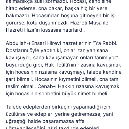
kalmadıkça sual sormazdı. Hocası, kendisine
hitap ederse, ona bakar, başka hiç bir yere
bakmazdı. Hocasından hoşuna gitmeyen bir işi
görürse, kötü düşünmezdi. Hazreti Musa ile
Hazreti Hızır’ın kıssasını hatırlardı.
Abdullah-ı Ensari Hirevi hazretlerinin “Ya Rabbi.
Dostlarını öyle yaptın ki, onları tanıyan sana
kavuşuyor, sana kavuşamayan onları tanımıyor”
buyurduğu gibi, Hak Teâlâ’nın rızasına kavuşmak
için hocasının rızasına kavuşmayı, talebe kendine
şart bilmeli. Hocasının kıymetini bilmeli, ona tam
teslim olmalı. Cenab-ı Hakkın rızasına kavuşmak
için hocasının sohbetini büyük nimet bilmeli.
Talebe edeplerden birkaçını yapamadığı için
üzülürse ve edepleri yerine getiremezse, yani
uğraştığı halde başaramazsa affa
uğrayabileceğini, aksi takdirde edepleri