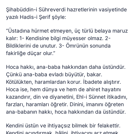
Şihabüddin-i Sühreverdi hazretlerinin vasiyetinde
yazılı Hadis-i Şerif şöyle:
“Üstadına hürmet etmeyen, üç türlü belaya maruz
kalır: 1- Kendisine bilgi müyesser olmaz. 2-
Bildiklerini de unutur. 3- Ömrünün sonunda
fakirliğe düçar olur.”
Hoca hakkı, ana-baba hakkından daha üstündür.
Çünkü ana-baba evladı büyütür, bakar.
Kötülükten, haramlardan korur. İbadete alıştırır.
Hoca ise, hem dünya ve hem de ahiret hayatını
kazandırır, din ve diyanetini, Ehl-i Sünnet itikadını,
farzları, haramları öğretir. Dinini, imanını öğreten
ana-babanın hakkı, hoca hakkından da üstündür.
Kendini üstün ve ihtiyaçsız bilmek bir felakettir.
Kendini acındırmak, hâlini, ihtiyacını arz etmek