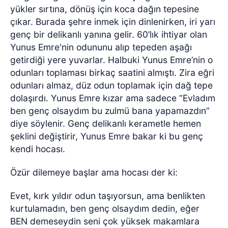
yükler sırtına, dönüş için koca dağın tepesine
çıkar. Burada şehre inmek için dinlenirken, iri yarı
genç bir delikanlı yanına gelir. 60’lık ihtiyar olan
Yunus Emre'nin odununu alıp tepeden aşağı
getirdiği yere yuvarlar. Halbuki Yunus Emre’nin o
odunları toplaması birkaç saatini almıştı. Zira eğri
odunları almaz, düz odun toplamak için dağ tepe
dolaşırdı. Yunus Emre kızar ama sadece “Evladım
ben genç olsaydım bu zulmü bana yapamazdın”
diye söylenir. Genç delikanlı kerametle hemen
şeklini değiştirir, Yunus Emre bakar ki bu genç
kendi hocası.
Özür dilemeye başlar ama hocası der ki:
Evet, kırk yıldır odun taşıyorsun, ama benlikten
kurtulamadın, ben genç olsaydım dedin, eğer
BEN demeseydin seni çok yüksek makamlara