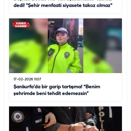
dedi! "Şehir menfaati siyasete takoz olmaz"
17-02-2026 11:07
Şanlıurfa’da bir garip tartışma! “Benim
şehrimde beni tehdit edemezsin”