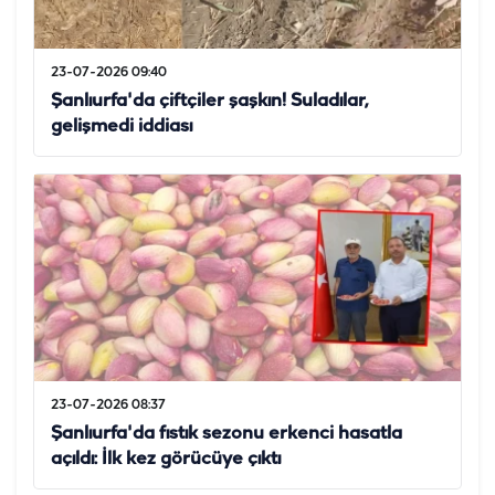
23-07-2026 09:40
Şanlıurfa'da çiftçiler şaşkın! Suladılar,
gelişmedi iddiası
23-07-2026 08:37
Şanlıurfa'da fıstık sezonu erkenci hasatla
açıldı: İlk kez görücüye çıktı