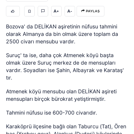
A+
A-
PAYLAŞ
Bozova' da DELİKAN aşiretinin nüfusu tahmini
olarak Almanya da bin olmak üzere toplam da
2500 civarı mensubu vardır.
Suruç' ta ise, daha çok Atmenek köyü başta
olmak üzere Suruç merkez de de mensupları
vardır. Soyadları ise Şahin, Albayrak ve Karataş'
tır.
Atmenek köyü mensubu olan DELİKAN aşireti
mensupları birçok bürokrat yetiştirmiştir.
Tahmini nüfusu ise 600-700 civarıdır.
Karaköprü ilçesine bağlı olan Taburcu (Tat), Ören
baş (Xrebey gevr), Alankuş (Duderi) köylerinde