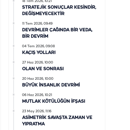
18 Tem 2026, 10:21
STRATEJİK SONUÇLAR KESİNDİR,
DEĞİŞMEYECEKTİR
11 Tem 2026, 09:49
DEVRİMLER ÇAĞINDA BİR VEDA,
BİR DEVRİM
04 Tem 2026, 09:08
KAÇIŞ YOLLARI
27 Haz 2026, 10:00
OLAN VE SONRASI
20 Haz 2026, 10:00
BÜYÜK İNSANLIK DEVRİMİ
06 Haz 2026, 10:21
MUTLAK KÖTÜLÜĞÜN İFŞASI
23 May 2026, 11:16
ASİMETRİK SAVAŞTA ZAMAN VE
YIPRATMA