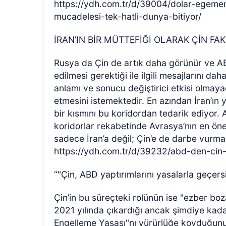
https://ydh.com.tr/d/39004/dolar-egemenl
mucadelesi-tek-hatli-dunya-bitiyor/
İRAN’IN BİR MÜTTEFİĞİ OLARAK ÇİN FA
Rusya da Çin de artık daha görünür ve A
edilmesi gerektiği ile ilgili mesajlarını da
anlamı ve sonucu değiştirici etkisi olmaya
etmesini istemektedir. En azından İran’ın yen
bir kısmını bu koridordan tedarik ediyor. 
koridorlar rekabetinde Avrasya’nın en öne
sadece İran’a değil; Çin’e de darbe vurma
https://ydh.com.tr/d/39232/abd-den-cin
“"Çin, ABD yaptırımlarını yasalarla geçersi
Çin’in bu süreçteki rolünün ise "ezber bo
2021 yılında çıkardığı ancak şimdiye kada
Engelleme Yasası"nı yürürlüğe koyduğun