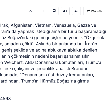
A+
A-
PAYLAŞ
 Irak, Afganistan, Vietnam, Venezuela, Gazze ve
İran’a da yapmak istediği ama bir türlü başaramadığı
müz Boğazı’ndaki gemi geçişlerine yönelik “Özgürlük
aşlamadan çöktü. Aslında bir anlamda bu, İran’ın
 geniş şekilde ve adına ablukaya abluka denilen
lanın çökmesinin nedeni başarı şansının sıfır
andon Weichert: ABD Donanması komutanları, Trump’a
i eski çalışanı ve jeopolitik analisti Brandon
çıklamada, “Donanmanın üst düzey komutanları,
nin ardından, Trump’ın Hürmüz Boğazı’na girme
54568