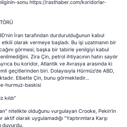
iginin-sonu https://rasthaber.com/koridorlar-
KTÖRÜ
BD’nin İran tarafından durdurulduğunun kabul
ha etkili olarak vermeye başladı. Bu işi uzatmanın bir
cağını görmesi; başka bir tabirle yenilgiyi kabul
ilmediğini. Zira Çin, petrol ihtiyacının hatırı sayılır
Ayrıca bu koridor, Atlantik ve Avrasya arasında ki
mli geçitlerinden biri. Dolayısıyla Hürmüz’de ABD,
ktadır. Elbette Çin, bunu görmektedir…
-e-hurmuz-baskisi
z kıldı"
zan" nitelikte olduğunu vurgulayan Crooke, Pekin’in
r aktif olarak uygulamadığı "Yaptırımlara Karşı
u duyurdu.