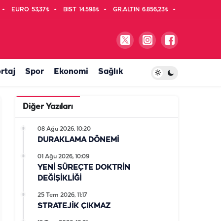
EURO
53,37₺
BIST
14.598₺
GR.ALTIN
6.856,23₺
rtaj
Spor
Ekonomi
Sağlık
Diğer Yazıları
08 Ağu 2026, 10:20
DURAKLAMA DÖNEMİ
01 Ağu 2026, 10:09
YENİ SÜREÇTE DOKTRİN
DEĞİŞİKLİĞİ
25 Tem 2026, 11:17
STRATEJİK ÇIKMAZ