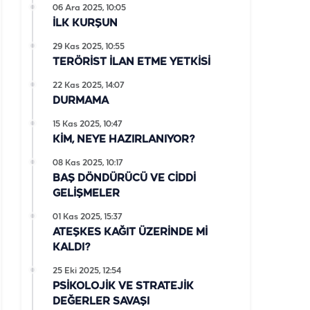
06 Ara 2025, 10:05
İLK KURŞUN
29 Kas 2025, 10:55
TERÖRİST İLAN ETME YETKİSİ
22 Kas 2025, 14:07
DURMAMA
15 Kas 2025, 10:47
KİM, NEYE HAZIRLANIYOR?
08 Kas 2025, 10:17
BAŞ DÖNDÜRÜCÜ VE CİDDİ
GELİŞMELER
01 Kas 2025, 15:37
ATEŞKES KAĞIT ÜZERİNDE Mİ
KALDI?
25 Eki 2025, 12:54
PSİKOLOJİK VE STRATEJİK
DEĞERLER SAVAŞI