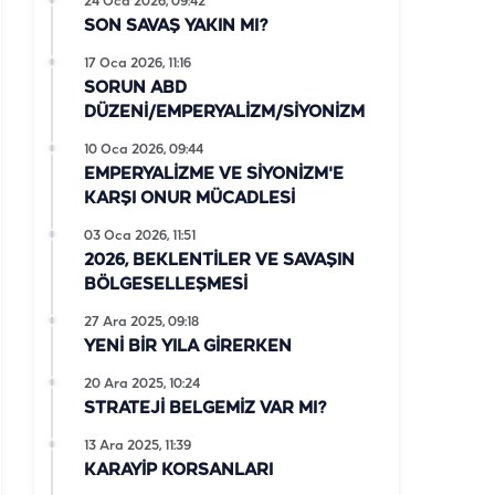
24 Oca 2026, 09:42
SON SAVAŞ YAKIN MI?
17 Oca 2026, 11:16
SORUN ABD
DÜZENİ/EMPERYALİZM/SİYONİZM
10 Oca 2026, 09:44
EMPERYALİZME VE SİYONİZM'E
KARŞI ONUR MÜCADLESİ
03 Oca 2026, 11:51
2026, BEKLENTİLER VE SAVAŞIN
BÖLGESELLEŞMESİ
27 Ara 2025, 09:18
YENİ BİR YILA GİRERKEN
20 Ara 2025, 10:24
STRATEJİ BELGEMİZ VAR MI?
13 Ara 2025, 11:39
KARAYİP KORSANLARI