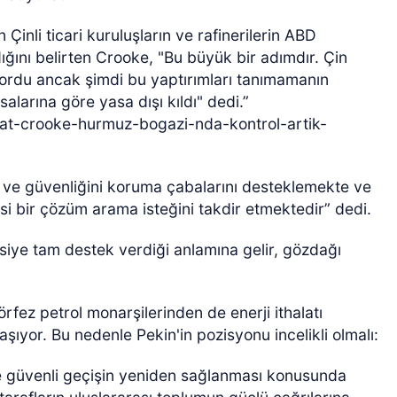
n Çinli ticari kuruluşların ve rafinerilerin ABD
ğını belirten Crooke, "Bu büyük bir adımdır. Çin
yordu ancak şimdi bu yaptırımları tanımamanın
alarına göre yasa dışı kıldı" dedi.”
omat-crooke-hurmuz-bogazi-nda-kontrol-artik-
ni ve güvenliğini koruma çabalarını desteklemekte ve
yasi bir çözüm arama isteğini takdir etmektedir” dedi.
siye tam destek verdiği anlamına gelir, gözdağı
rfez petrol monarşilerinden de enerji ithalatı
aşıyor. Bu nedenle Pekin'in pozisyonu incelikli olmalı:
e güvenli geçişin yeniden sağlanması konusunda