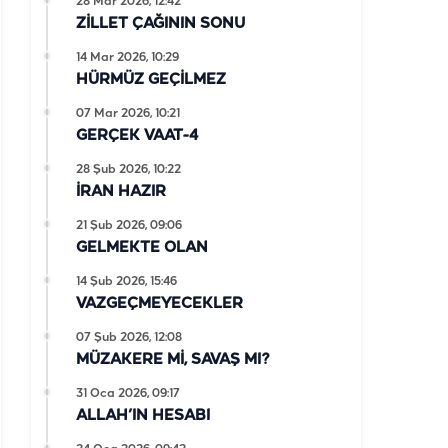
28 Mar 2026, 12:42
ZİLLET ÇAĞININ SONU
14 Mar 2026, 10:29
HÜRMÜZ GEÇİLMEZ
07 Mar 2026, 10:21
GERÇEK VAAT-4
28 Şub 2026, 10:22
İRAN HAZIR
21 Şub 2026, 09:06
GELMEKTE OLAN
14 Şub 2026, 15:46
VAZGEÇMEYECEKLER
07 Şub 2026, 12:08
MÜZAKERE Mİ, SAVAŞ MI?
31 Oca 2026, 09:17
ALLAH’IN HESABI