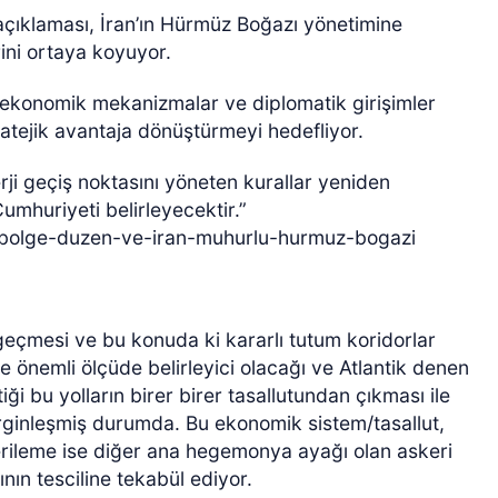
açıklaması, İran’ın Hürmüz Boğazı yönetimine
ini ortaya koyuyor.
r, ekonomik mekanizmalar ve diplomatik girişimler
tratejik avantaja dönüştürmeyi hedefliyor.
rji geçiş noktasını yöneten kurallar yeniden
umhuriyeti belirleyecektir.”
-bolge-duzen-ve-iran-muhurlu-hurmuz-bogazi
geçmesi ve bu konuda ki kararlı tutum koridorlar
 önemli ölçüde belirleyici olacağı ve Atlantik denen
 bu yolların birer birer tasallutundan çıkması ile
irginleşmiş durumda. Bu ekonomik sistem/tasallut,
erileme ise diğer ana hegemonya ayağı olan askeri
ının tesciline tekabül ediyor.