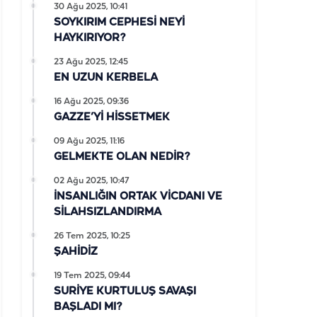
30 Ağu 2025, 10:41
SOYKIRIM CEPHESİ NEYİ
HAYKIRIYOR?
23 Ağu 2025, 12:45
EN UZUN KERBELA
16 Ağu 2025, 09:36
GAZZE’Yİ HİSSETMEK
09 Ağu 2025, 11:16
GELMEKTE OLAN NEDİR?
02 Ağu 2025, 10:47
İNSANLIĞIN ORTAK VİCDANI VE
SİLAHSIZLANDIRMA
26 Tem 2025, 10:25
ŞAHİDİZ
19 Tem 2025, 09:44
SURİYE KURTULUŞ SAVAŞI
BAŞLADI MI?