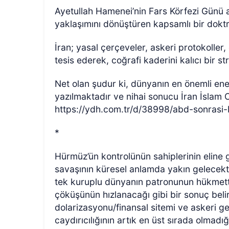
Ayetullah Hamenei’nin Fars Körfezi Günü 
yaklaşımını dönüştüren kapsamlı bir doktr
İran; yasal çerçeveler, askeri protokolle
tesis ederek, coğrafi kaderini kalıcı bir s
Net olan şudur ki, dünyanın en önemli ene
yazılmaktadır ve nihai sonucu İran İslam C
https://ydh.com.tr/d/38998/abd-sonrasi
*
Hürmüz’ün kontrolünün sahiplerinin eline 
savaşının küresel anlamda yakın gelecekte
tek kuruplu dünyanın patronunun hükmettiği
çöküşünün hızlanacağı gibi bir sonuç bel
dolarizasyonu/finansal sitemi ve askeri g
caydırıcılığının artık en üst sırada olmadığ