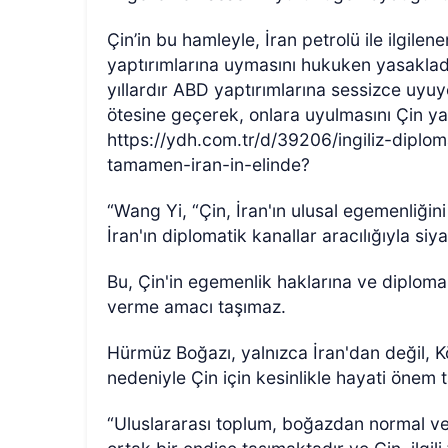
Çin’in bu hamleyle, İran petrolü ile ilgilene
yaptırımlarına uymasını hukuken yasakladı
yıllardır ABD yaptırımlarına sessizce uyu
ötesine geçerek, onlara uyulmasını Çin yas
https://ydh.com.tr/d/39206/ingiliz-dipl
tamamen-iran-in-elinde?
“Wang Yi, “Çin, İran'ın ulusal egemenliği
İran'ın diplomatik kanallar aracılığıyla si
Bu, Çin'in egemenlik haklarına ve diploma
verme amacı taşımaz.
Hürmüz Boğazı, yalnızca İran'dan değil, Kö
nedeniyle Çin için kesinlikle hayati önem t
“Uluslararası toplum, boğazdan normal v