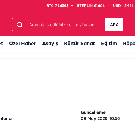
BTC
79.659$
STERLIN
61,60₺
USD
45,44₺
ARA
et
Özel Haber
Asayiş
Kültür Sanat
Eğitim
Röpo
Güncelleme
nlandı
09 May 2026, 10:56