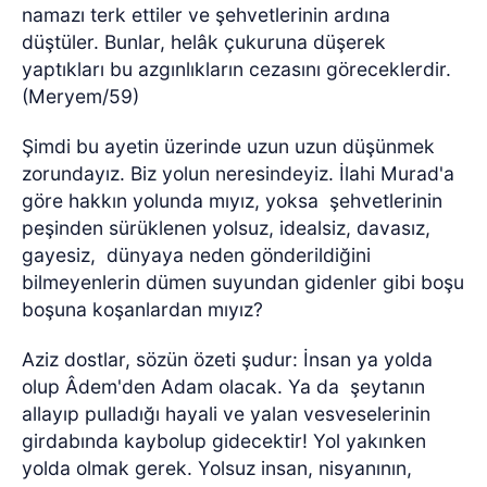
namazı terk ettiler ve şehvetlerinin ardına
düştüler. Bunlar, helâk çukuruna düşerek
yaptıkları bu azgınlıkların cezasını göreceklerdir.
(Meryem/59)
Şimdi bu ayetin üzerinde uzun uzun düşünmek
zorundayız. Biz yolun neresindeyiz. İlahi Murad'a
göre hakkın yolunda mıyız, yoksa
şehvetlerinin
peşinden sürüklenen yolsuz, idealsiz, davasız,
gayesiz,
dünyaya neden gönderildiğini
bilmeyenlerin dümen suyundan gidenler gibi boşu
boşuna koşanlardan mıyız?
Aziz dostlar, sözün özeti şudur: İnsan ya yolda
olup Âdem'den Adam olacak. Ya da
şeytanın
allayıp pulladığı hayali ve yalan vesveselerinin
girdabında kaybolup gidecektir! Yol yakınken
yolda olmak gerek. Yolsuz insan, nisyanının,