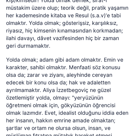
kişi/kimsedir! Yolda olmak demek, sırat-ı
müstakim üzere olup; teorik değil, pratik yaşamın
her kademesinde kitaba ve Resul (s.a.v)'e tabi
olmaktır. Yolda olmak; gösterişsiz, karşılıksız,
riyasız, hiç kimsenin kınamasından korkmadan;
ilahi davayı, dâvet vazifesinden hiç bir zaman
geri durmamaktır.
Yolda olmak; adam gibi adam olmaktır. Emin ve
karakter, sahibi olmaktır. Menfaati söz konusu
olsa da; zarar ve ziyanı, aleyhinde cereyan
edecek bir konu olsa da; hak ve adaletten
ayrılmamaktır. Aliya İzzetbegoviç ne güzel
özetlemiştir yolda, olmayı: "yeryüzünün
öğretmeni olmak için, gökyüzünün öğrencisi
olmak lazımdır. Evet, idealist olduğunu iddia eden
her insanın, hakkın emrine amade olmaktan;
şartlar ve ortam ne olursa olsun, insan, ve
müslüman fıtratına mütabık hareket etmesi