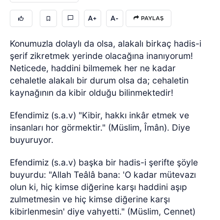
A+
A-
PAYLAŞ
Konumuzla dolaylı da olsa, alakalı birkaç hadis-i
şerif zikretmek yerinde olacağına inanıyorum!
Neticede, haddini bilmemek her ne kadar
cehaletle alakalı bir durum olsa da; cehaletin
kaynağının da kibir olduğu bilinmektedir!
Efendimiz (s.a.v) "Kibir, hakkı inkâr etmek ve
insanları hor görmektir." (Müslim, Îmân). Diye
buyuruyor.
Efendimiz (s.a.v) başka bir hadis-i şerifte şöyle
buyurdu: "Allah Teâlâ bana: 'O kadar mütevazı
olun ki, hiç kimse diğerine karşı haddini aşıp
zulmetmesin ve hiç kimse diğerine karşı
kibirlenmesin' diye vahyetti." (Müslim, Cennet)